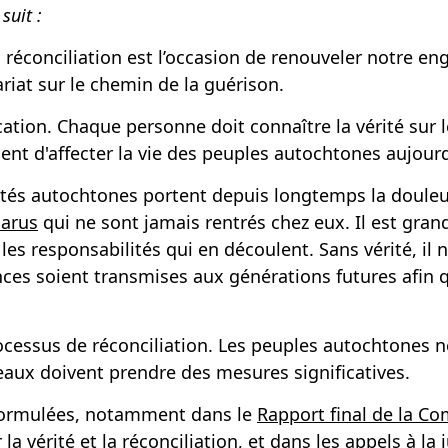
suit :
a réconciliation est l’occasion de renouveler notre en
riat sur le chemin de la guérison.
ucation. Chaque personne doit connaître la vérité sur
ent d'affecter la vie des peuples autochtones aujourd
és autochtones portent depuis longtemps la douleur 
parus
qui ne sont jamais rentrés chez eux. Il est gra
s responsabilités qui en découlent. Sans vérité, il n
es soient transmises aux générations futures afin qu’e
ocessus de réconciliation. Les peuples autochtones ne
iveaux doivent prendre des mesures significatives.
formulées, notamment dans le
Rapport final de la C
la vérité et la réconciliation
, et dans les
appels à la 