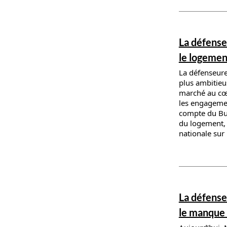
News deta
La défense
le logemen
La défenseur
plus ambitieu
marché au cœu
les engagemen
compte du Bur
du logement, r
nationale sur
News deta
La défense
le manque 