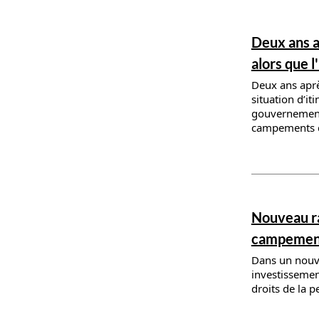
News deta
Deux ans a
alors que 
Deux ans aprè
situation d’i
gouvernement 
campements de
News deta
Nouveau ra
campements
Dans un nouve
investisseme
droits de la 