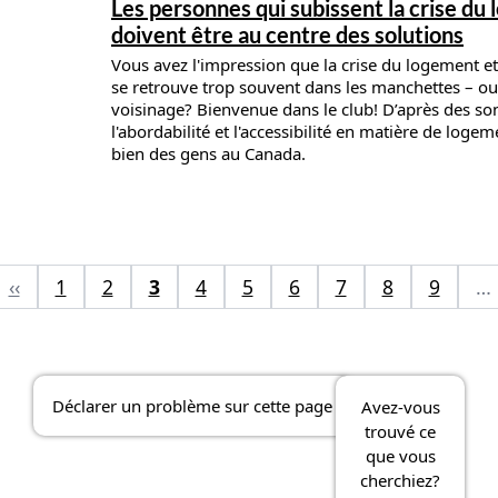
News details
Les personnes qui subissent la crise du
doivent être au centre des solutions
Vous avez l'impression que la crise du logement et 
se retrouve trop souvent dans les manchettes – ou
voisinage? Bienvenue dans le club! D’après des so
l'abordabilité et l'accessibilité en matière de log
bien des gens au Canada.
‹‹
1
2
3
4
5
6
7
8
9
…
Déclarer un problème sur cette page
Avez-vous
trouvé ce
que vous
cherchiez?